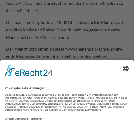
Andre Partzsch und Christoph Schneider trugen maßgeblich zu
diesem Erfolg bei.
Den nächsten Sieg holte ab 18:30 Uhr unsere dritte Mannschaft
um Nico Malisi und Rainer Schmidt beim 6:4 gegen die zweite
Mannschaft der SG Weissach im Tal II.
Den Wehrmutstropfen an diesem Wochenende brachte unsere
erste Mannschaft die mit drei Spielern aus der zweiten
Mannschaft gegen die Gäste vom TGSV Waldstetten trotz hart
umkämpfter Doppel- und Einzelspiele lediglich 2:9 Siege
einfahren konnten.
«
Zurück
Weiter
»
Diese Website verwendet Cookies, um Ihr