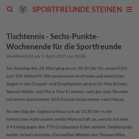
Zum
SPORTFREUNDE STEINENBERG 
Hauptinhalt
springen
Tischtennis - Sechs-Punkte-
Wochenende für die Sportfreunde
Veröffentlicht am 3. April 2025 um 10:00
Am Samstag den 29. März ging es um 10:30 Uhr für unsere U19
zum TSV Alfdorf II. Mit souveränem Auftreten und deutlichen
Siegen in den Doppel- und Einzelspielen ging es für Nils Bühner,
Samuel Hieber und Mia & Paul Krammer nach gut zwei Stunden
mit einem dominanten 10:0 Auswärtssieg wieder nach Hause.
An den Sieg der Jugend schloss sich ab 15:30 Uhr in der
heimischen Halle unsere zweite Mannschaft an, welche mit dem
9:4 Erfolg gegen den TTV Großaspach II den zweiten Tabellenplatz
weiter sichern konnten. Die weißen Westen von Thomas Mika,