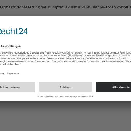
 Elastizitätsverbesserung der Rumpfmuskulatur kann Beschwerden vorbe
it
Ort bzw. Treffpunkt
Mehrzweckhalle Steinenberg Breitewe
30 Uhr
73635 Rudersberg
Mehrzweckhalle Steinenberg Breitewe
30 Uhr
73635 Rudersberg