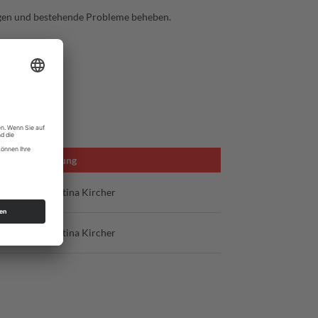
ugen und bestehende Probleme beheben.
Leitung
g 8,
Martina Kircher
g 8,
Martina Kircher