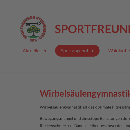
Zum
Hauptinhalt
springen
SPORTFREUND
Aktuelles
Sportangebot
Waldlauf
Wirbelsäulengymnasti
Wirbelsäulengymnastik ist das optimale Fitnesstr
Bewegungsmangel und einseitige Belastungen durch
Rückenschmerzen, Bandscheibenbeschwerden und 