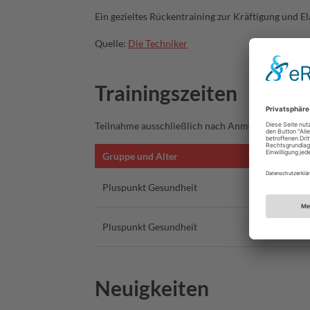
Ein gezieltes Rückentraining zur Kräftigung und
Quelle:
Die Techniker
Trainingszeiten
Teilnahme ausschließlich nach Anmeldung.
Gruppe und Alter
Tag und Uhrze
Pluspunkt Gesundheit
Mi. 17:30-18:
Pluspunkt Gesundheit
Mi. 18:30-19:
Neuigkeiten