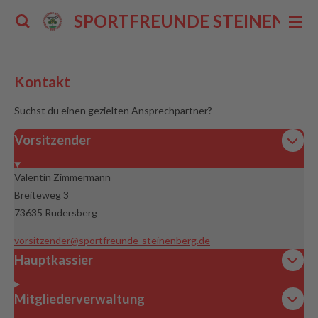
Zum
SPORTFREUNDE STEINENBERG 
Hauptinhalt
springen
Kontakt
Suchst du einen gezielten Ansprechpartner?
Vorsitzender
Valentin Zimmermann
Breiteweg 3
73635 Rudersberg
vorsitzender@sportfreunde-steinenberg.de
Hauptkassier
Mitgliederverwaltung