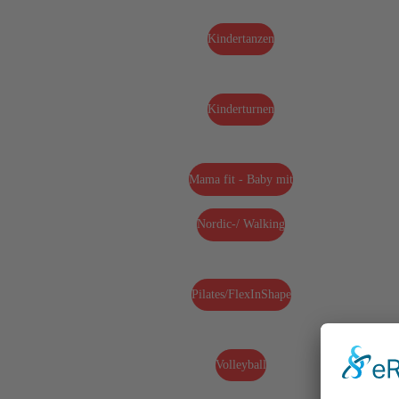
Kindertanzen
Kinderturnen
Mama fit - Baby mit
Nordic-/ Walking
Pilates/FlexInShape
Volleyball