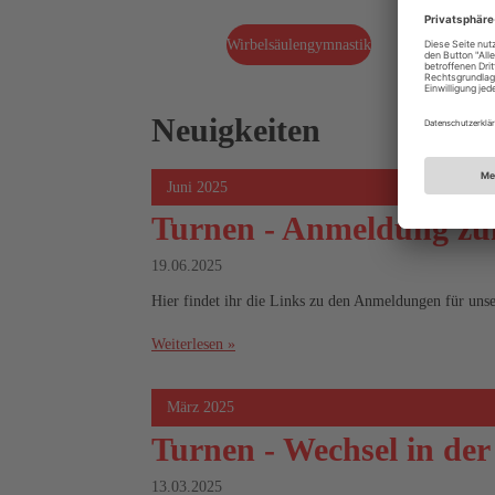
Wirbelsäulengymnastik
Neuigkeiten
Juni 2025
Turnen - Anmeldung z
19.06.2025
Hier findet ihr die Links zu den Anmeldungen für u
Weiterlesen »
März 2025
Turnen - Wechsel in der
13.03.2025