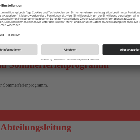
um Sommerferienprogramm
nser Sommerferienprogramm.
 Abteilungsleitung