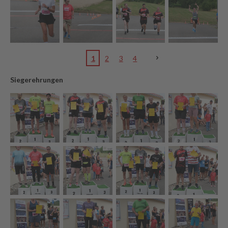
1
2
3
4
Siegerehrungen