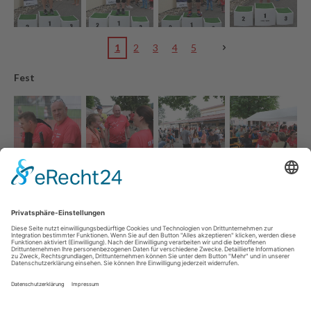
1
2
3
4
5
Fest