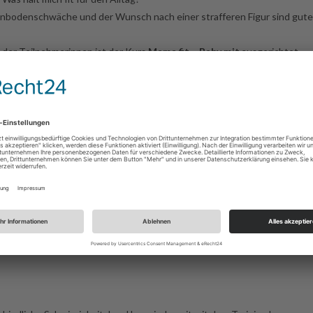
denschwäche und der Wunsch nach einer strafferen Figur sind gute G
 der Teilnehmerinnen ist der Kurs
Mama fit – Baby mit
ausgerichtet.
tzlich ein großes Problem darstellt, ist Mama fit – Baby mit so konzipier
 hinausgehendes, zielgruppenorientiertes und vielseitiges Ganzkörpertra
eit
Ort bzw. Treffpunkt
Mehrzweckhalle Steinenberg Breitew
30Uhr
73635 Rudersberg