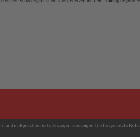
chiedliche Schwierigkeitslevel kann jederzeit mit dem Training begonne
ern und maßgeschneiderte Anzeigen anzuzeigen. Die fortgesetzte Nutzu