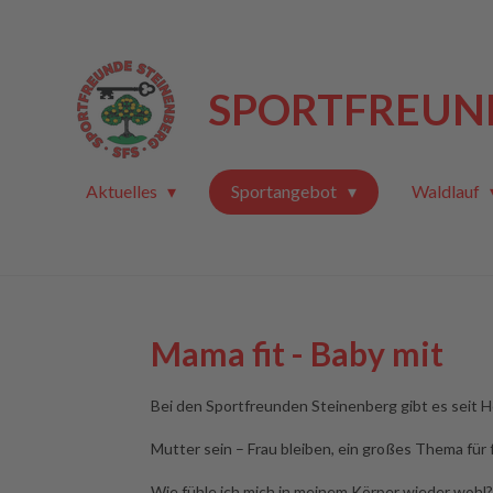
Zum
Hauptinhalt
springen
SPORTFREUND
Aktuelles
Sportangebot
Waldlauf
Mama fit - Baby mit
Bei den Sportfreunden Steinenberg gibt es seit 
Mutter sein – Frau bleiben, ein großes Thema für 
Wie fühle ich mich in meinem Körper wieder wohl? 