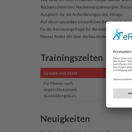
Rückenschmerzen, Nackenverspannungen, Beckenbo
Ausgleich für die Anforderungen des Alltags.
Auf diese speziellen körperlichen Besonderheiten
Da die Betreuungsfrage für die meisten Mütter zusä
Mamas findet ein über die klassische Rückbildung
Trainingszeiten
Gruppe und Alter
Tag und Uhrz
Für Mamas nach
abgeschlossenem
Fr. 09:00-10:
Rückbildungskurs
Neuigkeiten