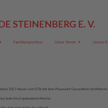
E STEINENBERG E. V.
Familiensportfest
Unser Verein
Unsere P
Herbst 2017 dieses vom DTB mit dem Pluspunkt Gesundheit zertifizierte
fast jede frisch gebackene Mutter.
Was hält mich fit für den Alltag?