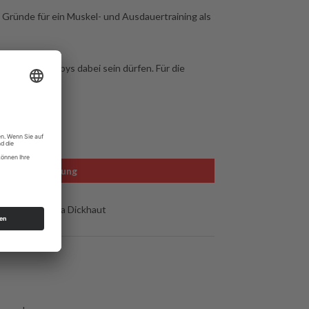
ründe für ein Muskel- und Ausdauertraining als
t, dass die Babys dabei sein dürfen. Für die
ining statt!
Leitung
eg 8,
Katja Dickhaut