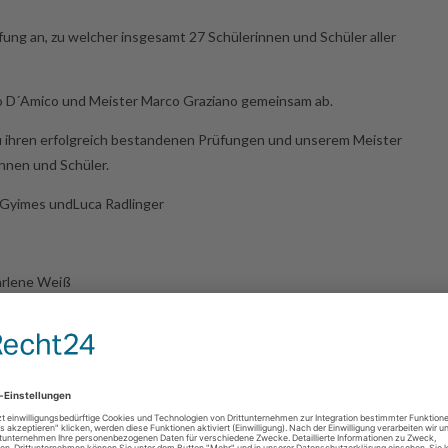
ung an, zu welcher insgesamt 27 Schülerinnen und Schüler aller
 D´Amico und Meister Marco Graziano gemeinsam ab.
 zu ihren erfolgreich bestandenen Prüfungen und unserem Meister
innen und Schüler.
r Gyimes undLuca Radlinger
Marlene Weiß
nd Macy Strotbek
er, Marian Hieber, Matthias Horny und Hannah Schreger
aper