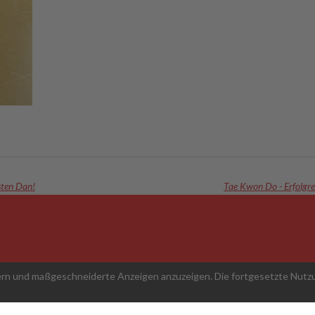
sten Dan!
Tae Kwon Do - Erfolgr
ern und maßgeschneiderte Anzeigen anzuzeigen. Die fortgesetzte Nutzu