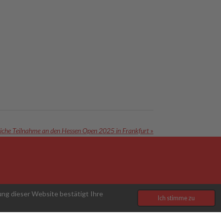
eiche Teilnahme an den Hessen Open 2025 in Frankfurt
»
ng dieser Website bestätigt Ihre
Ich stimme zu
Mit Unterstützung von
Webador