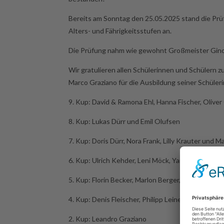
Bereits am Sonntag den 25.05.2025 stand die Prüf
Alters- und Fährigkeitsstufen an.
Die Prüfung nahm wie gewohnt Großmeister Gino
Wir gratulieren allen Schülerinnen und Schülern
Marco Graziano für die Ausbildung seiner Schüler
9. Kup: David & Ramona Ehl, Hanna Fischer, Olive
8. Kup: Lukas Dürr und Emil Olufsen
7. Kup: Doris Dürr, Nora Frank, Lilly Krauter und 
6. Kup: Ulrich Kehder, Leni Möck, Yanis Remon u
5. Kup: Florin Becker, Marlon Berger, Tim Fleisch
4. Kup: Denis Fleischer, Philipp Leine und Luca Sc
2. Kup: Leandro Graziano